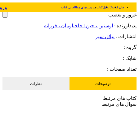
ورو
جان کتاب
کارتابل
کتاب یار
بسته‌های مطالعاتی کتاب
غرور و تعصب
پدیدآورنده :
اوستین ، جین | حاجیلوییان ، فرزانه
انتشارات :
ییلاق سبز
گروه :
شابک :
تعداد صفحات :
توضیحات
نظرات
کتاب های مرتبط
سوال های مرتبط