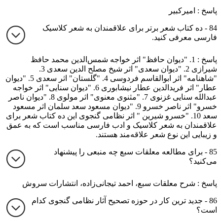
پاسخ : امیرکبیر
84 - ده کتاب شعر برتر برای علاقمندان به شعر کلاسیک
فارسی معرفی کنید.
پاسخ : 1. "دیوان حافظ" اثر خواجه شمس‌الدین محمد حافظ
شیرازی 2. "دیوان سعدی" اثر شیخ مصلح الدین سعدی 3.
"شاهنامه" اثر ابوالقاسم فردوسی 4. "گلستان" اثر سعدی 5. "دیوان
عطار" اثر فرید‌الدین عطار نیشابوری 6. "دیوان سنایی" اثر خواجه
عبدالله سنایی غزنوی 7. "مثنوی معنوی" اثر مولوی 8. "دیوان ناصر
خسرو" اثر ناصر خسرو 9. "دیوان مسعود سعد سلمان اثر مسعود
سعد 10. "خسرو شیرین " اثر نظامی گنجوی این ده کتاب شعر برای
علاقمندان به شعر کلاسیک و ادب فارسی مناسب است که به عمق
و زیبایی این نوع شعر علاقه‌مند هستند.
85 - برای مطالعه معلقات سبع چه منبعی را پیشنهاد
می‌کنید؟
پاسخ : شرح معلقات سبع، احمد تیجانی‌زاده، انتشارات سروش
86 - جدید ترین کار در حوزه تصحیح آثار نظامی گنجوی کدام
است؟