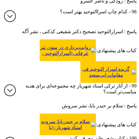
پاسخ : رودکی و ناصر خسرو
98 - کدام چاپ اسراالتوحید بهتر است؟
پاسخ : اسرارالتوحید تصحیح دکتر شفیعی کدکنی ، نشر آگه
روایت‌پردازی در متون نثر
کتاب های پیشنهادی:
عرفانی (اسرارالتوحید -
سیرت ابن خفیف و
کیمیای سعادت)
گزیده اسرار التوحید فی
مقامات ابی‌سعید
99 - از آثار ترکی استاد شهریار چه مجموعه‌ای برای هدیه
مناسب‌تر است؟
پاسخ : سلام بر حیدر بابا، نشر سروش
سلام بر حیدربابا: سروده
کتاب های پیشنهادی:
استاد شهریار: (با
یادداشتی از رضا
100 - کتاب شعر طنز معرفی کنید.