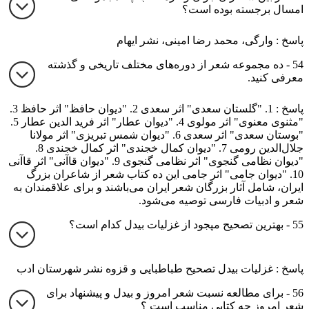
امسال برجسته بوده است؟
پاسخ : وارگی، محمد رضا امینی، نشر ایهام
54 - ده مجموعه شعر از دوره‌های مختلف تاریخی و گذشته
معرفی کنید.
پاسخ : 1. "گلستان سعدی" اثر سعدی 2. "دیوان حافظ" اثر حافظ 3.
"مثنوی معنوی" اثر مولوی 4. "دیوان عطار" اثر فرید الدین عطار 5.
"بوستان سعدی" اثر سعدی 6. "دیوان شمس تبریزی" اثر مولانا
جلال‌الدین رومی 7. "دیوان کمال خجندی" اثر کمال خجندی 8.
"دیوان نظامی گنجوی" اثر نظامی گنجوی 9. "دیوان قاآنی" اثر قاآنی
10. "دیوان جامی" اثر جامی این ده کتاب شعر از شاعران بزرگ
ایران، شامل آثار بزرگان شعر ایران می‌باشند و برای علاقمندان به
شعر و ادبیات فارسی توصیه می‌شود.
55 - بهترین تصحیح مپجود از غزلیات بیدل کدام است؟
پاسخ : غزلیات بیدل تصحیح طباطبایی و قزوه نشر شهرستان ادب
56 - برای مطالعه نسبت شعر امروز و بیدل و پیشنهاد برای
شعر امروز چه کتابی مناسب است ؟