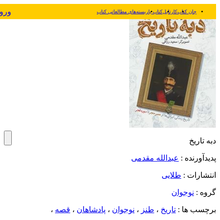
ورو
جان کتاب
کارتابل
کتاب یار
بسته‌های مطالعاتی کتاب
دبه تاریخ
پدیدآورنده :
عبدالله مقدمی
انتشارات :
طلایی
گروه :
نوجوان
برچسب ها :
تاریخ
،
طنز
،
نوجوان
،
پادشاهان
،
قصه
،