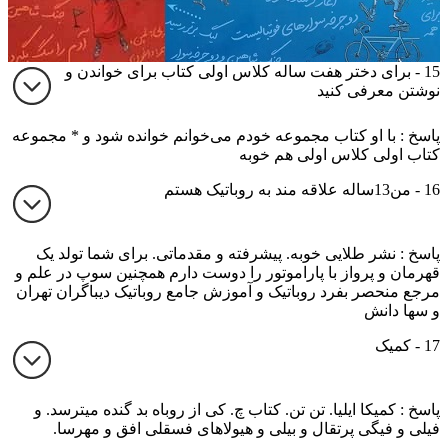
15 - برای دختر هفت ساله کلاس اولی کتاب برای خواندن و
نوشتن معرفی کنید
پاسخ : با او کتاب مجموعه خودم می‌خوانم خوانده شود و * مجموعه
کتاب اولی کلاس اولی هم خوبه
16 - من13ساله علاقه مند به روباتیک هستم
پاسخ : نشر طلایی خوبه. پیشرفته و مقدماتی. برای شما تولد یک
قهرمان و پرواز با پاراموتور را دوست دارم همچنین سوپ در علم و
مرجع منحصر بفرد روباتیک و آموزش جامع روباتیک دیباگران تهران
و سها دانش
17 - کمیک
پاسخ : کمیکا ایلیا. تن تن. کتاب چ. کی از روباه بد گنده میترسد. و
فیلی و فیگی پرتقال و بیلی و هیولاهای فسقلی افق و مهرسا.