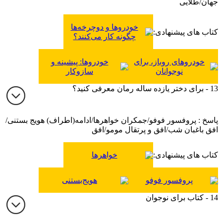
جهان/طلایی
خودروها و دوچرخه‌ها
کتاب های پیشنهادی:
چگونه کار می‌کنند؟
خودروهای روباز، برای
خودروها: پیشینه و
نوجوانان
سازوکار
13 - برای دختر یازده ساله رمان معرفی کنید؟
پاسخ : پروفسور فوفو/جمکران خواهرها/ادامه(اطراف) هویج بستنی/
افق باغبان شب/افق و پرتقال مومو/افق
کتاب های پیشنهادی:
خواهرها
پروفسور فوفو
هویج‌بستنی
14 - کتاب برای نوجوان