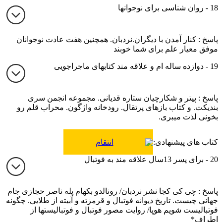
18 - روان شناسی برای نوجوانها
پاسخ : کنار آمدن با دیگران.نردبان. همچنین هفت عادت نوجوانان
موفق معیار علم برای شما خوبند
19 - دوازده ساله ام و علاقه مند کتابهای ماجراجویی
پاسخ : پیتر و شکارچیان ستاره قدیانی. مجموعه انجمن سری
بندیکت. و کتاب بازهای پرتقال. رودخانه واژگون. محراب قلم رو
بخونی لذت میبری.
کتاب های پیشنهادی:
انتقام
20 - برای پسر 13سال علاقه مند به فوتبال
پاسخ : چی کی کجا نشر نردبان/ رونالدو بکهام پله ناصر حجازی جام
جهانی چیست. تاریخ دیوانه فوتبال و قرمزته و آبیته از طلایی. چگونه
فوتبالیست شویم هوپا/ روایت مصور فوتبال و فوتبالیستها از
اطراف*