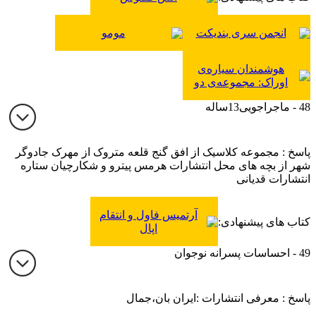
انجمن سری بندیکت
مومو
هوشمندان سیاره‌ی
اوراک: مجموعه‌ی دو
جلدی
48 - ماجراجویی13ساله
پاسخ : مجموعه کلاسیک از افق گنج قلعه متروک از مهرک جادوگر
شهر از بچه های محل انتشارات هرمس پیترو و شکارچیان ستاره
انتشارات قدیانی
آرتمیس فاول و انتقام
کتاب های پیشنهادی:
اپال
49 - احساسات پسرانه نوجوان
پاسخ : معرفی انتشارات :ایران بان،جمال