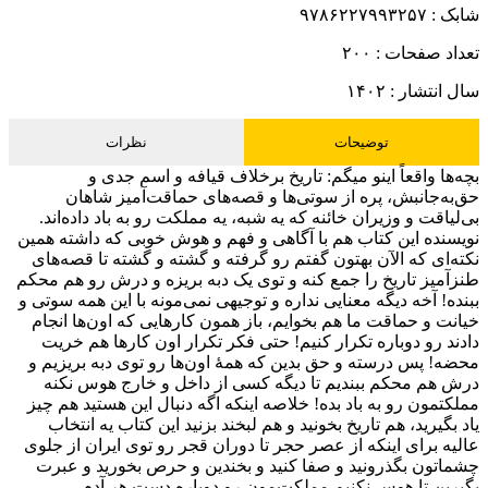
شابک :
۹۷۸۶۲۲۷۹۹۳۲۵۷
تعداد صفحات :
۲۰۰
سال انتشار :
۱۴۰۲
توضیحات
نظرات
بچه‌‌ها واقعاً اینو میگم: تاریخ برخلاف قیافه و اسم جدی و
حق‌به‌جانبش، پره از سوتی‌ها و قصه‌های حماقت‌‌آمیز شاهان
بی‌لیاقت و وزیران خائنه که یه ‌شبه، یه مملکت رو به باد داده‌اند.
نویسنده این کتاب هم با آگاهی و فهم و هوش خوبی که داشته همین
نکته‌‌ای که الآن بهتون گفتم رو گرفته و گشته و گشته تا قصه‌های
طنزآمیز تاریخ را جمع کنه و توی یک دبه بریزه و درش رو هم محکم
ببنده! آخه دیگه معنایی نداره و توجیهی نمی‌‌مونه با این همه سوتی و
خیانت و حماقت ما هم بخوایم، باز همون کارهایی که اون‌‌ها انجام
دادند رو دوباره تکرار کنیم! حتی فکر تکرار اون کارها هم خریت
محضه! پس درسته و حق بدین که همۀ اون‌‌ها رو توی دبه بریزیم و
درش هم محکم ببندیم تا دیگه کسی از داخل و خارج هوس نکنه
مملکتمون رو به باد بده! خلاصه اینکه اگه دنبال این هستید هم چیز
یاد بگیرید، هم تاریخ بخونید و هم لبخند بزنید این کتاب یه انتخاب
عالیه برای اینکه از عصر حجر تا دوران قجر رو توی ایران از جلوی
چشماتون بگذرونید و صفا کنید و بخندین و حرص بخورید و عبرت
بگیرین تا هوس نکنیم مملکت‌‌مون رو دوباره دست هر آدم