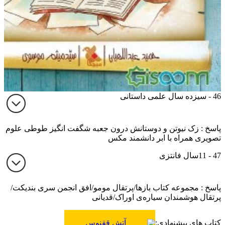
46 - سیزده سال علمی داستانی
پاسخ : زک نیوتن و دوستانش درون جعبه شگفت انگیز طوطی علوم
تصویری همراه با ابر دانشمند مکس
47 - 11سال فانتزی
پاسخ : مجموعه کتاب بازها/پرتقال مومو/افق انجمن سری بندیکت/
پرتقال هوشمندان سیاره‌ی اوراک/قدیانی
کتاب های پیشنهادی:
آتش ققنوس