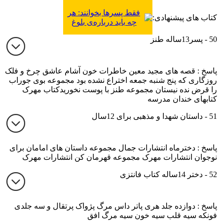
فقط پسرها بخوانند: هر
کتاب های پیشنهادی:
چه باید درباره‌ی بلوغ
بدانید
50 - پسر13ساله طنز
پاسخ : قصه های مجید معین خاطرات خون آشام عاشق چرخ و فلک
روزگاری که پنج شنبه جمعه اختراع نشده بود مجموعه بوی جوراب
را قرض نده نیستان مجموعه طنز با پوست نخوریدکتاب مهرک
کتابهای خندان مدرسه
51 - داستان شهدا و مذهبی برای 12سال
پاسخ : دخترماه انتشارات جمال مجموعه داستان های امامان برای
نوجوان انتشارات مهرک مجموعه قهرمان کن انتشارات مهرک
52 - دختر 14ساله کتاب فانتزی
پاسخ : دوازده جلد هری پاتر داس مرگ پژواک پرتقال و سه جلدی
فونکه سیه قلب سیه خون سیه مرگ افق