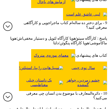
آزمایش‌های باحال
لیبی عاشق علم است
9 - برای دختر ده ساله‌ام کتاب ماجراجویی و کارآگاهی
معرفی کنید؟
پاسخ : کارآگاه سیتو/هوپا کارآگاه لئوپل و دستیار مخفی‌اش/هوپا
ماکاموشی/هوپا کارآگاه پنگوئن/دلتا
کتاب های پیشنهادی:
معمای موزه‌ی متروک
سال نوی چینی
سبیل‌هایت را بپا، استیلتن!
چشم زمردین، جواهر
یک داستان خیلی
گمشده
مغناطیسی
10 - دائره‌المعارف با موضوع بدن انسان چی معرفی
می‌کنید؟
پاسخ : دایره‌المعارف مصور بدن انسان/سایان دایره‌المعارف مصور