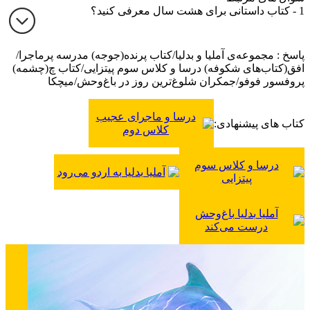
1 - کتاب داستانی برای هشت سال معرفی کنید؟
پاسخ : مجموعه‌ی آملیا و بدلیا/کتاب پرنده(جوجه) مدرسه پرماجرا/
افق(کتاب‌های شکوفه) درسا و کلاس سوم پیتزایی/کتاب چ(چشمه)
پروفسور فوفو/جمکران شلوغ‌ترین روز در باغ‌وحش/میچکا
درسا و ماجرای عجیب
کتاب های پیشنهادی:
کلاس دوم
درسا و کلاس سوم
آملیا بدلیا به اردو می‌رود
پیتزایی
آملیا بدلیا باغ‌وحش
درست می‌کند