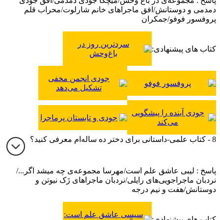
پاسخ : مجموعه‌ی در باغ وحش/میچکا جودی دمدمی/افق جودی
دمدمی و دوستانش/افق ماجراهای خانم شارلوت/محراب قلم
پروفسور فوفو/جمکران
سردترین روز در
کتاب های پیشنهادی:
باغ‌وحش
جودی انجمن مخفی
پروفسور فوفو
تشکیل می‌دهد
جودی آینده را پیشگویی
جودی و تابستان پرماجرا
می‌کند
8 - کتاب علمی-داستانی برای دختر ده ساله‌ام معرفی کنید؟
پاسخ : لیبی عاشق علم است/مهرسا مجموعه‌ی چه میشد اگر.../
نردبان ماجراجویی‌های رایلی/نردبان ماجراهای زَک نیوتن و
دوستانش/هفت و نیم درجه
سیسی عاشق علم است:
کتاب های پیشنهادی: