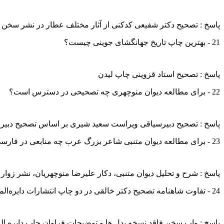
پاسخ : تصحیح دکتر شفیعی کدکنی از آثار مختلف عطار در نشر سخن
21 - بهترین چاپ تاریخ جهانگشای جوینی چیست؟
پاسخ : تصحیح استاد قزوینی چاپ لیدن
22 - برای مطالعه دیوان منوچهری چه تصحیحی در دسترس است؟
پاسخ : تصحیح دبیرسیاقی ویراست سعید شیری بر اساس تصحیح دبیر
23 - برای مطالعه دیوان متنبی شاعر بزرگ عرب چه منابعی در فارسی موجود است؟
پاسخ : شرح و تحلیل دیوان متنبی، دکار علیرضا منوچهریان، نشر زوار
24 - تفاوت شاهنامه تصحیح دکتر خالقی در دو چاپ انتشارات دایره‌المعارف و نشر سخن چیست؟
پاسخ : واپ سخن فاقد نسخه بدل ها و توضیحات فراوان چاپ دایره ال