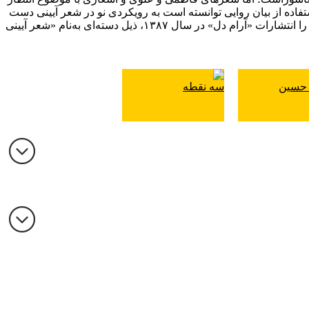
ستفاده از بیان روایی توانسته است به رویکردی نو در شعر آیینی دست
یابد. شعرهای لطیفیان در این دفتر، حال و هوایی مرثیه‌گون و سوگناک دارند و مخاطب را به مهمانی غمی جان‌سوز و الهی می‌برند. این کتاب را انتشارات «آرام دل» در سال ۱۳۸۷، ذیل دسته‌ای به‌نام «شعر آیینی
 حسین
سه نقطه