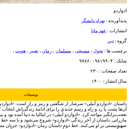
ادواردو
پدیدآورنده :
بهزاد دانشگر
انتشارات :
عهد مانا
گروه :
دین
برچسب ها :
تحول
،
مسیحی
،
مسلمان
،
رمان
،
تغییر
،
هویت
،
شابک :
۹۷۸۶۰۰۹۸۱۹۹۰۴
تعداد صفحات :
۲۳۰
سال انتشار :
۱۴۰۰
توضیحات
داستان «ادواردو آنیلی» سرشار از شگفتی و رمز و راز است. «ادواردو» ی
آن‌ها پشت پا زد و راه و رسم جدیدی را برای ادامۀ زندگی‌اش انتخاب 
تعجب‌‌برانگیز مواجه کرد. «ادواردو آنیلی» در ایتالیا به دنیا آمده ب
مازراتی. داستان از آخر زندگی «ادواردو» شروع می‌شود و با سه خط 
صهیونیستی بر او می‌کنند. خط دوم داستان رمان «ادواردو» جریان مستن