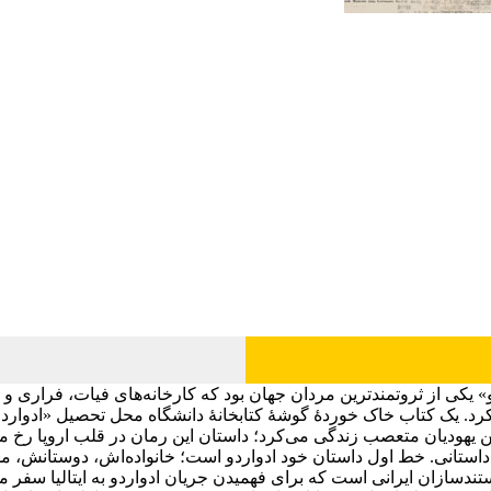
کی از ثروتمندترین مردان جهان بود که کارخانه‌های فیات، فراری و مازر
کرد. یک کتاب خاک خوردۀ گوشۀ کتابخانۀ دانشگاه محل تحصیل «ادواردو»
ود و بین یهودیان متعصب زندگی می‌کرد؛ داستان این رمان در قلب اروپا ر
داستانی. خط اول داستان خود ادواردو است؛ خانواده‌اش، دوستانش، مس
دسازان ایرانی است که برای فهمیدن جریان ادواردو به ایتالیا سفر می