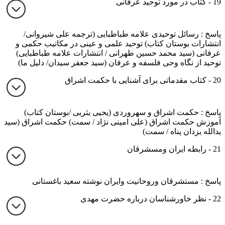
19 - کتاب در مورد توحید عرفانی
پاسخ : رسائل توحیدی علامه طباطبایی (ترجمه علی شیروانی/
انتشارات بوستان کتاب) توحید علمی و عینی در مکاتیب حکمی و
عرفانی (سید محمد حسین طهرانی / انتشارات علامه طباطبایی)
توحید از نگاه وحی فلسفه و عرفان (سید جعفر سیدان/ دلیل ما)
20 - کتاب مقدماتی برای آشنایی با حکمت اشراق
پاسخ : حکمت اشراق و سهروردی (یحیی یثربی /بوستان کتاب)
آموزش حکمت اشراق (علی امینی نژاد / سمت) حکمت اشراق (سید
یدالله یزدان پناه / سمت)
21 - رابطه ایران ومسشرقان
پاسخ : مستشرقان وروحانیت وایران نوشته سعید باغستانی
22 - نظر خاورشناسان درباره حضرت مهدی