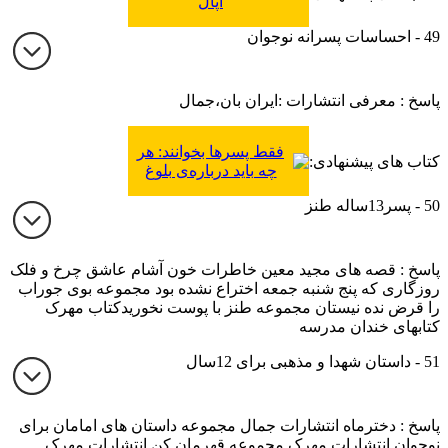
اپال
49 - احساسات پسرانه نوجوان
پاسخ : معرفی انتشارات :ایران بان،جمال
فقط پسرها بخوانند: هر
کتاب های پیشنهادی:
چه باید درباره‌ی بلوغ
بدانید
50 - پسر13ساله طنز
پاسخ : قصه های مجید معین خاطرات خون آشام عاشق چرخ و فلک
روزگاری که پنج شنبه جمعه اختراع نشده بود مجموعه بوی جوراب
را قرض نده نیستان مجموعه طنز با پوست نخوریدکتاب مهرک
کتابهای خندان مدرسه
51 - داستان شهدا و مذهبی برای 12سال
پاسخ : دخترماه انتشارات جمال مجموعه داستان های امامان برای
نوجوان انتشارات مهرک مجموعه قهرمان کن انتشارات مهرک