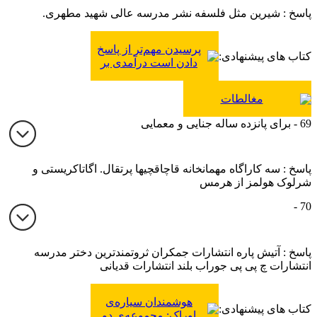
پاسخ : شیرین مثل فلسفه نشر مدرسه عالی شهید مطهری.
پرسیدن مهم‌تر از پاسخ
کتاب های پیشنهادی:
دادن است درآمدی بر
فلسفه
مغالطات
69 - برای پانزده ساله جنایی و معمایی
پاسخ : سه کاراگاه مهمانخانه قاچاقچیها پرتقال. اگاتاکریستی و
شرلوک هولمز از هرمس
70 -
پاسخ : آتیش پاره انتشارات جمکران ثروتمندترین دختر مدرسه
انتشارات چ پی پی جوراب بلند انتشارات قدیانی
هوشمندان سیاره‌ی
کتاب های پیشنهادی:
اوراک: مجموعه‌ی دو