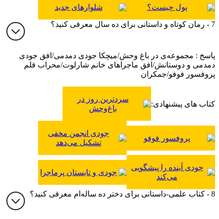
پول چیست؟
شلوارهای جدید
7 - رمان کوتاه و داستانی برای ده سال معرفی کنید؟
پاسخ : مجموعه‌ی در باغ وحش/میچکا جودی دمدمی/افق جودی
دمدمی و دوستانش/افق ماجراهای خانم شارلوت/محراب قلم
پروفسور فوفو/جمکران
سردترین روز در
کتاب های پیشنهادی:
باغ‌وحش
جودی انجمن مخفی
پروفسور فوفو
تشکیل می‌دهد
جودی آینده را پیشگویی
جودی و تابستان پرماجرا
می‌کند
8 - کتاب علمی-داستانی برای دختر ده ساله‌ام معرفی کنید؟