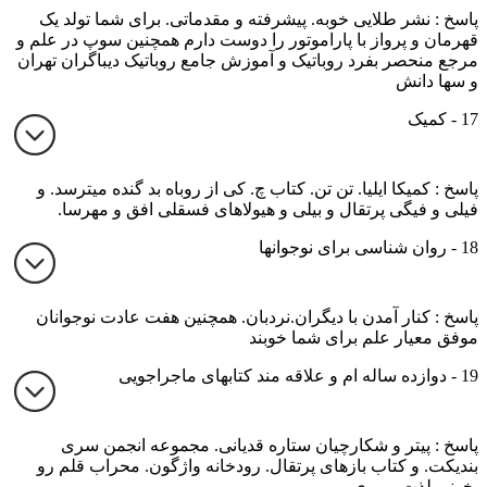
پاسخ : نشر طلایی خوبه. پیشرفته و مقدماتی. برای شما تولد یک
قهرمان و پرواز با پاراموتور را دوست دارم همچنین سوپ در علم و
مرجع منحصر بفرد روباتیک و آموزش جامع روباتیک دیباگران تهران
و سها دانش
17 - کمیک
پاسخ : کمیکا ایلیا. تن تن. کتاب چ. کی از روباه بد گنده میترسد. و
فیلی و فیگی پرتقال و بیلی و هیولاهای فسقلی افق و مهرسا.
18 - روان شناسی برای نوجوانها
پاسخ : کنار آمدن با دیگران.نردبان. همچنین هفت عادت نوجوانان
موفق معیار علم برای شما خوبند
19 - دوازده ساله ام و علاقه مند کتابهای ماجراجویی
پاسخ : پیتر و شکارچیان ستاره قدیانی. مجموعه انجمن سری
بندیکت. و کتاب بازهای پرتقال. رودخانه واژگون. محراب قلم رو
بخونی لذت میبری.