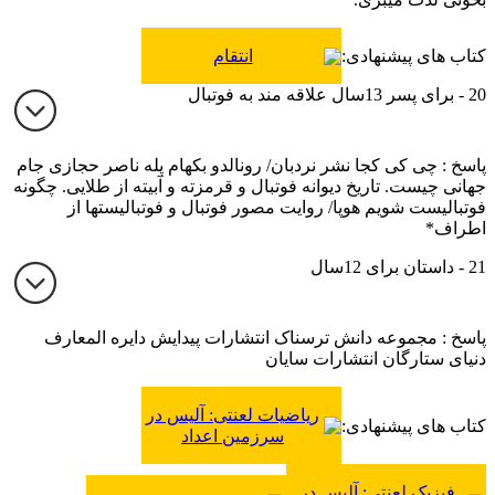
کتاب های پیشنهادی:
انتقام
20 - برای پسر 13سال علاقه مند به فوتبال
پاسخ : چی کی کجا نشر نردبان/ رونالدو بکهام پله ناصر حجازی جام
جهانی چیست. تاریخ دیوانه فوتبال و قرمزته و آبیته از طلایی. چگونه
فوتبالیست شویم هوپا/ روایت مصور فوتبال و فوتبالیستها از
اطراف*
21 - داستان برای 12سال
پاسخ : مجموعه دانش ترسناک انتشارات پیدایش دایره المعارف
دنیای ستارگان انتشارات سایان
ریاضیات لعنتی: آلیس در
کتاب های پیشنهادی:
سرزمین اعداد
فیزیک لعنتی: آلیس در