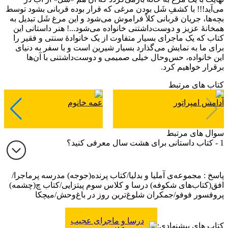
می‌آید!!! با کشفِ شَل بودن مرغی که قرار بوده قربانی بشود توسط
بچه‌‌ها، جریان قربانی کلاً فراموش می‌‌شود و این مرغ شَل تبدیل به
همخانۀ عزیز و دوست‌داشتنی خانواده می‌شود...! هنر داستانی این
کتاب که یک ماجرای بسیار متفاوت از یک خانوادۀ سنتی و فقیر را
برای ما به نمایش می‌‌گذارد بسیار شیرین است و با سفر به دنیای
این خانواده، حس‌‌وحال خیلی صمیمی و دوست‌‌داشتنی با آن‌‌ها
برقرار خواهیم کرد.
کتاب های مرتبط
آدامس امپراتور
عمه خانوم
سوال های مرتبط
1 - کتاب داستانی برای هشت سال معرفی کنید؟
پاسخ : مجموعه‌ی آملیا و بدلیا/کتاب پرنده(جوجه) مدرسه پرماجرا/
افق(کتاب‌های شکوفه) درسا و کلاس سوم پیتزایی/کتاب چ(چشمه)
پروفسور فوفو/جمکران شلوغ‌ترین روز در باغ‌وحش/میچکا
درسا و ماجرای عجیب
کتاب های پیشنهادی: