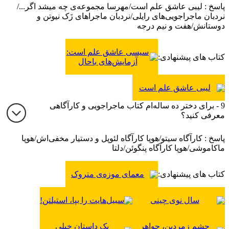
پاسخ : لیبی عاشق علم است/مهرسا مجموعه‌ی چه میشد اگر.../
نردبان ماجراجویی‌های رایلی/نردبان ماجراهای زَک نیوتن و
دوستانش/هفت و نیم درجه
سیسی عاشق علم است:
کتاب های پیشنهادی:
آزمایش‌های باحال
لیبی عاشق علم است
9 - برای دختر ده ساله‌ام کتاب ماجراجویی و کارآگاهی
معرفی کنید؟
پاسخ : کارآگاه سیتو/هوپا کارآگاه لئوپل و دستیار مخفی‌اش/هوپا
ماکاموشی/هوپا کارآگاه پنگوئن/دلتا
کتاب های پیشنهادی:
معمای موزه‌ی متروک
سال نوی چینی
سبیل‌هایت را بپا، استیلتن!
چشم زمردین، جواهر
یک داستان خیلی