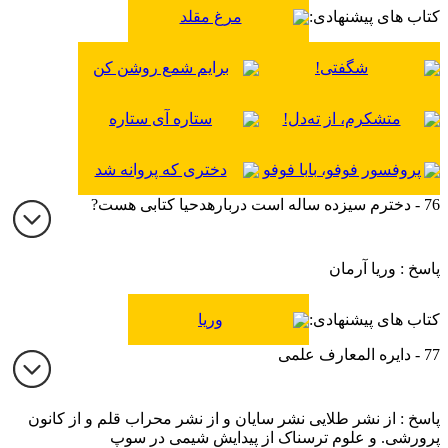
کتاب های پیشنهادی:
مرغ مقلد
شگفتی!
برایم شمع روشن کن
متشکرم، از ته‌دل!
ستاره آی ستاره
پروفسور فوفو، بابا فوفو
دختری که پروانه شد
76 - دخترم سیزده ساله است دربارهدحیا کتابی هست?
پاسخ : وریا آرمان
کتاب های پیشنهادی:
وریا
77 - دایره المعارف علمی
پاسخ : از نشر طلایی نشر سایان و از نشر محراب قلم و از کانون
پرورشی. و علوم ترسناک از پیدایش شیمی در سوپ