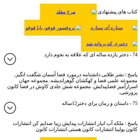
کتاب های پیشنهادی:
مرغ مقلد
ستاره آی ستاره
پروفسور فوفو، بابا فوفو
دختری که پروانه شد
74 - دختر یازده ساله ای که علاقه به نجوم دارد
پاسخ : نشر طلایی دانشنامه درمورد فضا آسمان شگفت انگیز.
مجموعه علمی فضا و کهکشان گوهراندیشه. مجموعه جهان
اسرارآمیز فضاپیدایش. مجموعه شش جلدی کاوش در فضا کانون
پرورشی.
75 - داستان و رمان برای دختر12ساله
پاسخ : ملکه آب انبار انتشارات پیدایش زیبا صدایم کن انتشارات
کانون پولینا انتشارات کانون هستی انتشارات کانون