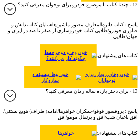
12 - چندتا کتاب با موضوع خودرو برای نوجوان معرفی کنید؟
پاسخ : کتاب دائره‌المعارف مصور ماشین‌ها/سایان کتاب دانش و
فناوری خودرو/طلایی کتاب خودروسازی از صفر تا صد در ایران و
جهان/طلایی
خودروها و دوچرخه‌ها
کتاب های پیشنهادی:
چگونه کار می‌کنند؟
خودروهای روباز، برای
خودروها: پیشینه و
نوجوانان
سازوکار
13 - برای دختر یازده ساله رمان معرفی کنید؟
پاسخ : پروفسور فوفو/جمکران خواهرها/ادامه(اطراف) هویج بستنی/
افق باغبان شب/افق و پرتقال مومو/افق
کتاب های پیشنهادی:
خواهرها