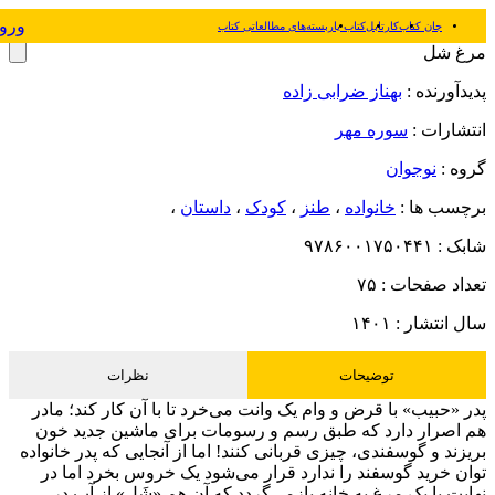
ورو
جان کتاب
کارتابل
کتاب یار
بسته‌های مطالعاتی کتاب
مرغ شل
پدیدآورنده :
بهناز ضرابی زاده
انتشارات :
سوره مهر
گروه :
نوجوان
برچسب ها :
خانواده
،
طنز
،
‌کودک
،
داستان
،
شابک :
۹۷۸۶۰۰۱۷۵۰۴۴۱
تعداد صفحات :
۷۵
سال انتشار :
۱۴۰۱
توضیحات
نظرات
پدر «حبیب» با قرض و وام یک وانت می‌خرد تا با آن کار کند؛ مادر
هم اصرار دارد که طبق رسم و رسومات برای ماشین جدید خون
بریزند و گوسفندی، چیزی قربانی کنند! اما از آنجایی که پدر خانواده
توان خرید گوسفند را ندارد قرار می‌شود یک خروس بخرد اما در
نهایت با یک مرغ به خانه بازمی‌گردد که آن هم «شَل» از آب در