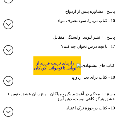
پاسخ : مشاوره پیش از ازدواج
16 - کتاب دربارۀ سوءمصرف مواد
پاسخ : + نشر لیوسا: وابستگی متقابل
17 - با بچه درس نخوان چه کنم؟
رازهای تربیت فرزند از
کتاب های پیشنهادی:
نوپایی تا نوجوانی: کودکان
امروزی را چگونه بدون
18 - کتاب برای بعد ازدواج
تهدید یا تنبیه تربیت کنیم؟
پاسخ : + محکم در آغوشم بگیر- میلکان + پنج زبان عشق - نوین +
عشق هرگز کافی نیست- ذهن آویز
19 - کتاب درحوزۀ ترک اعتیاد