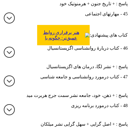
پاسخ : + تاریخ جنون + هرمنوتیک خود
45 - مهارتهای اجتماعی
هنر برقراری روابط
کتاب های پیشنهادی:
عمیق‌تر: چگونه با
خانواده، دوستان و
46 - کتاب دربارۀ روانشناسی اگزیستانسیال
همکاران خود روابط
استثنایی برقرار کنیم؟
پاسخ : + نشر لگا، درمان های اگزیستانسیال
47 - کتاب درمورد روانشناسی و جامعه شناسی
پاسخ : + ذهن، خود، جامعه نشر سمت جرج هربرت مید
48 - کتاب درمورد برنامه ریزی
پاسخ : + اصل گرایی + سهل گرایی نشر میلکان