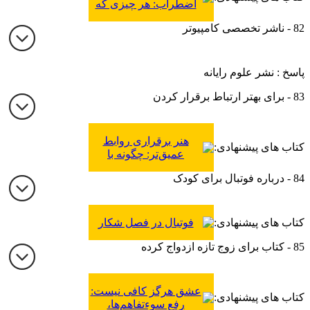
اضطراب: هر چیزی که
لازم است در کمترین
82 - ناشر تخصصی کامپیوتر
زمان بدانید
پاسخ : نشر علوم رایانه
83 - برای بهتر ارتباط برقرار کردن
هنر برقراری روابط
کتاب های پیشنهادی:
عمیق‌تر: چگونه با
خانواده، دوستان و
84 - درباره فوتبال برای کودک
همکاران خود روابط
استثنایی برقرار کنیم؟
کتاب های پیشنهادی:
فوتبال در فصل شکار
85 - کتاب برای زوج تازه ازدواج کرده
عشق هرگز کافی نیست:
کتاب های پیشنهادی:
رفع سوءتفاهم‌ها،