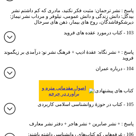
پاسخ : نشر ترجمان: مثبت فکر نکنید، مادری که کم داشتم نشر
بیدگل: دانش زندگی و دانش عمومی، نیلوفر و مرداب نشر نیماژ:
دیرشکوفاشدگان، روح های بیمار، ذهن های سرحال
103 - کتاب درمورد عقده های فروید
پاسخ : + نشر نگاه: عقدۀ ادیپ + فرهنگ نشر نو: درآمدی بر زیگموند
فروید
104 - درباره عمران
اصول مقدماتی متره و
کتاب های پیشنهادی:
برآورد در چرخه
پروژه‌های عمرانی (مترور
105 - کتاب در حوزۀ روانشناسی اسلامی کاربردی
1)
پاسخ : + نشر صابرین + نشر هاجر + دفتر نشر معارف
106 - غرفه‌هایی که کتاب‌های روانشناسی داشته باشند: