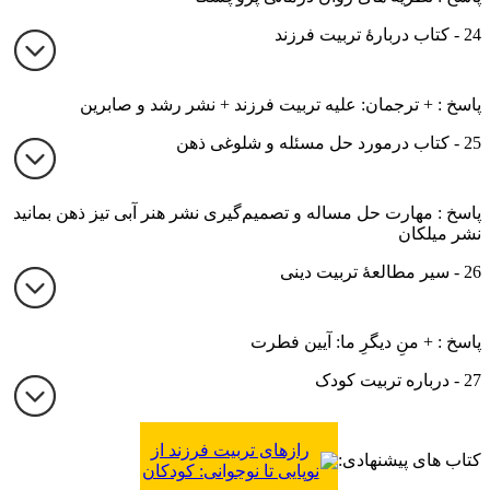
24 - کتاب دربارۀ تربیت فرزند
پاسخ : + ترجمان: علیه تربیت فرزند + نشر رشد و صابرین
25 - کتاب درمورد حل مسئله و شلوغی ذهن
پاسخ : مهارت حل مساله و تصمیم‌گیری نشر هنر آبی تیز ذهن بمانید
نشر میلکان
26 - سیر مطالعۀ تربیت دینی
پاسخ : + منِ دیگرِ ما: آیین فطرت
27 - درباره تربیت کودک
رازهای تربیت فرزند از
کتاب های پیشنهادی:
نوپایی تا نوجوانی: کودکان