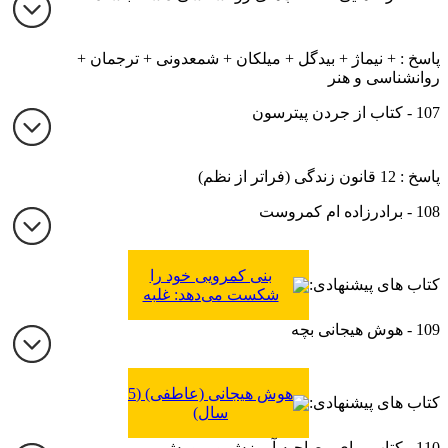
پاسخ : + نیماژ + بیدگل + میلکان + شمعدونی + ترجمان +
روانشناسی و هنر
107 - کتاب از جردن پیترسون
پاسخ : 12 قانون زندگی (فراتر از نظم)
108 - برادرزاده ام کمروست
بنی کمرویی خود را
کتاب های پیشنهادی:
شکست می‌دهد: غلبه
کودکان و والدین بر
109 - هوش هیجانی بچه
اضطراب اجتماعی
هوش هیجانی (عاطفی) (5
کتاب های پیشنهادی:
سال)
110 - کتاب برای مصاحبه آموزش و پرورش