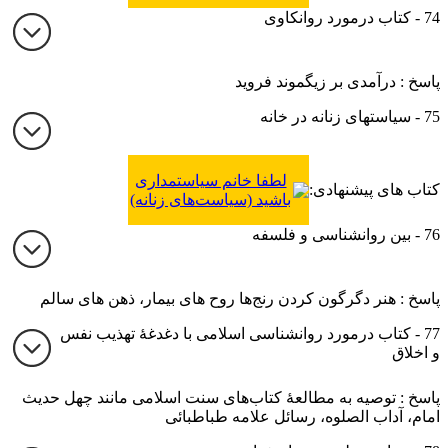
74 - کتاب درمورد روانکاوی
پاسخ : درآمدی بر زیگموند فروید
75 - سیاستهای زنانه در خانه
لطفا خانم سیاستمداری
کتاب های پیشنهادی:
باشید (سیاست‌های زنانه)
76 - بین روانشناسی و فلسفه
پاسخ : هنر دگرگون کردن رنج‌ها روح های بیمار، ذهن های سالم
77 - کتاب درمورد روانشناسی اسلامی با دغدغۀ تهذیب نفس
و اخلاق
پاسخ : توصیه به مطالعۀ کتاب‌های سنت اسلامی مانند چهل حدیث
امام، آداب الصلوه، رسائل علامه طباطبائی