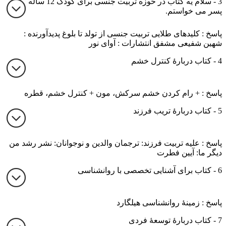
3 - سلام یه کتاب در حوزه تربیت جنسی برای کودک 12 ساله
پسر می خواستم.
پاسخ : کلیدهای طلایی تربیت جنسی از تولد تا بلوغ پدیدآورنده :
شهین شفیعی مشفق انتشارات : آوای نور
4 - کتاب دربارۀ کنترل خشم
پاسخ : + رام کردن خشم سرکش، مون + کنترل خشم، قطره
5 - کتاب دربارۀ تریب فرزند
پاسخ : علیه تربیت فرزند: ترجمان والدین و نوجوانان: نشر رشد من
دیگر ما: آیین فطرت
6 - کتاب برای آشنایی تخصصی با روانشناسی
پاسخ : زمینۀ روانشناسی هیلگارد
7 - کتاب دربارۀ توسعۀ فردی