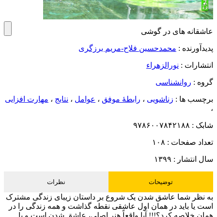
عاشقانه های در گوشی
پدیدآورنده :
محمدحسین فلاح-مریم برزگری
انتشارات :
نورالزهراء
گروه :
روانشناسی
برچسب ها :
زناشویی
،
رابطۀ موفق
،
عوامل
،
نتایج
،
مهارت افزایی
،
شابک :
۹۷۸۶۰۰۷۸۴۲۱۸۸
تعداد صفحات :
۱۰۸
سال انتشار :
۱۳۹۹
توضیحات
نظرات
به نظر شما عاشق شدن یک شروع بر داستان زیبای زندگی مشترک
است یا باید در همان اول عاشقی نقطه گذاشت و همه زندگی را در
همان خلاصه کرد؟!!! آیا واقعاً هنر اصلی، عاشق شدن است و یا