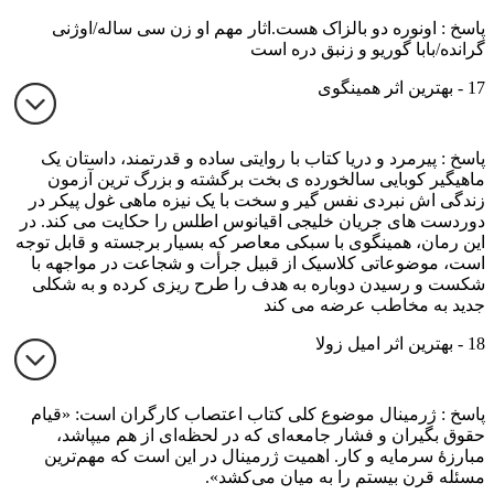
پاسخ : اونوره دو بالزاک هست.اثار مهم او زن سی ساله/اوژنی
گرانده/بابا گوریو و زنبق دره است
17 - بهترین اثر همینگوی
پاسخ : پیرمرد و دریا کتاب با روایتی ساده و قدرتمند، داستان یک
ماهیگیر کوبایی سالخورده ی بخت برگشته و بزرگ ترین آزمون
زندگی اش نبردی نفس گیر و سخت با یک نیزه ماهی غول پیکر در
دوردست های جریان خلیجی اقیانوس اطلس را حکایت می کند. در
این رمان، همینگوی با سبکی معاصر که بسیار برجسته و قابل توجه
است، موضوعاتی کلاسیک از قبیل جرأت و شجاعت در مواجهه با
شکست و رسیدن دوباره به هدف را طرح ریزی کرده و به شکلی
جدید به مخاطب عرضه می کند
18 - بهترین اثر امیل زولا
پاسخ : ژرمینال موضوع کلی کتاب اعتصاب کارگران است: «قیام
حقوق بگیران و فشار جامعه‌ای که در لحظه‌ای از هم میپاشد،
مبارزهٔ سرمایه و کار. اهمیت ژرمینال در این است که مهم‌ترین
مسئله قرن بیستم را به میان می‌کشد».