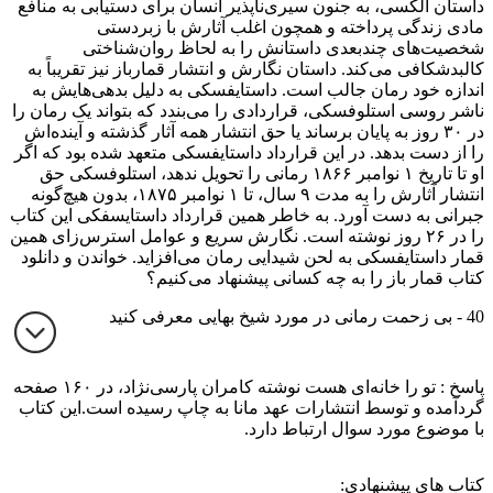
داستان الکسی، به جنون سیری‌ناپذیر انسان برای دست‎یابی به منافع
مادی زندگی پرداخته و همچون اغلب آثارش با زبردستی
شخصیت‎‌های چندبعدی داستانش را به لحاظ روان‌شناختی
کالبدشکافی می‎‌کند. داستان نگارش و انتشار قمارباز نیز تقریباً به
اندازه خود رمان جالب است. داستایفسکی به دلیل بدهی‌هایش به
ناشر روسی استلوفسکی، قراردادی را می‌بندد که بتواند یک رمان را
در ۳۰ روز به پایان برساند یا حق انتشار همه آثار گذشته و آینده‌اش
را از دست بدهد. در این قرارداد داستایفسکی متعهد شده بود که اگر
او تا تاریخ ۱ نوامبر ۱۸۶۶ رمانی را تحویل ندهد، استلوفسکی حق
انتشار آثارش را به مدت ۹ سال، تا ۱ نوامبر ۱۸۷۵، بدون هیچ‌گونه
جبرانی به دست آورد. به خاطر همین قرارداد داستایسفکی این کتاب
را در ۲۶ روز نوشته است. نگارش سریع و عوامل استرس‌زای همین
قمار داستایفسکی به لحن شیدایی رمان می‌افزاید. خواندن و دانلود
کتاب قمار باز را به چه کسانی پیشنهاد می‌کنیم؟
40 - بی زحمت رمانی در مورد شیخ بهایی معرفی کنید
پاسخ : تو را خانه‌ای هست نوشته کامران پارسی‌نژاد، در ۱۶۰ صفحه
گردآمده و توسط انتشارات عهد مانا به چاپ رسیده است.این کتاب
با موضوع مورد سوال ارتباط دارد.
کتاب های پیشنهادی: