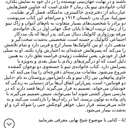
باشند و در نهایت جهان‌بینی نویسنده را در دل خود به نمایش بگذارد.
کتاب خانواده‌ی تیبو یک رمان ۴ جلدی است که عناوین فصل‌هایش
عبارت‌اند از: دفترچه‌ی خاکستری، ندامتگاه، فصل گرم، طبابت،
سورلینا، مرگ پدر، تابستان ۱۹۱۴ و سرانجام. این کتاب سرنوشت
دو برادر با شخصیت‌های بسیار متفاوت به نام‌های آنتوان و ژاک تیبو
را از زمان تربیت آن‌ها تا پایان جنگ جهانی اول در یک خانواده‌ی
مرفه بورژوازی کاتولیک دنبال می‌کند. پدر آن‌ها که یک مددکار
اجتماعی کاتولیک برجسته است، شخصیتی به‌شدت سخت‌گیر و
مذهبی دارد. او بین کاتولیک‌ها بسیار ارج ‌و قربی دارد و تمام تلاشش
را می‌کند که پسرهایش خدشه‌ای به اعتبارش وارد نکنند. او به نسلی
قبل از خودش، یعنی سلطنت ژوئیه‌ی فرانسه تعلق دارد. به همین
دلیل است که او درگیری‌های زیادی با نسل بعدی و به‌ویژه با
پسرانش دارد. کتاب خانواده‌ی تیبو با جستجوی دو نوجوان گمشده
شروع می‌شود. مقامات مدرسه‌ای دفترچه‌ای را پیدا می‌کنند که
حاوی پیام‌هایی بین ژاک تیبو و یک دانش‌آموز پروتستان به نام «دانیل
دو فونتانین» است. پس‌ازاین اتفاق آن‌ها برای دستیابی به زندگی که
خودشان می‌خواند،‌ تصمیم به فرار می‌گیرند. آن‌ها قصد دارند که در
مارسی سوار کشتی شوند اما نمی‌توانند، سپس تصمیم می‌گیرند با
پای پیاده به تولون برسند، اما در راه آن‌ها را بازداشت می‌کنند و به
خانه می‌فرستند. فرار دنیل، خواهر کوچکش جنی را شوکه کرد و او
به‌شدت بیمار می‌شود.
42 - کتابی با موضوع شیخ بهایی معرفی بفرمایید