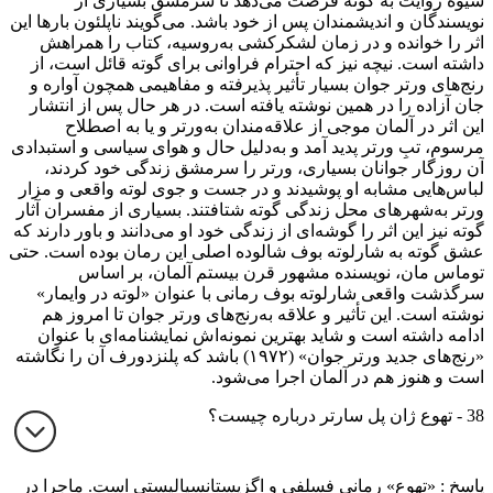
شیوه روایت به گوته فرصت می‌دهد تا سرمشق بسیاری از
نویسندگان و اندیشمندان پس از خود باشد. می‌گویند ناپلئون بارها این
اثر را خوانده و در زمان لشکرکشی به‌روسیه، کتاب را همراهش
داشته است. نیچه نیز که احترام فراوانی برای گوته قائل است، از
رنج‌های ورتر جوان بسیار تأثیر پذیرفته و مفاهیمی همچون آواره و
جان آزاده را در همین نوشته یافته است. در هر حال پس از انتشار
این اثر در آلمان موجی از علاقه‌مندان به‌ورتر و یا به اصطلاح
مرسوم، تبِ ورتر پدید آمد و به‌دلیل حال و هوای سیاسی و استبدادی
آن روزگار جوانان بسیاری، ورتر را سرمشق زندگی خود کردند،
لباس‌هایی مشابه او پوشیدند و در جست و جوی لوته واقعی و مزار
ورتر به‌شهرهای محل زندگی گوته شتافتند. بسیاری از مفسران آثار
گوته نیز این اثر را گوشه‌ای از زندگی خود او می‌دانند و باور دارند که
عشق گوته به شارلوته بوف شالوده اصلی این رمان بوده است. حتی
توماس مان، نویسنده مشهور قرن بیستم آلمان، بر اساس
سرگذشت واقعی شارلوته بوف رمانی با عنوان «لوته در وایمار»
نوشته است. این تأثیر و علاقه به‌رنج‌های ورتر جوان تا امروز هم
ادامه داشته است و شاید بهترین نمونه‌اش نمایشنامه‌ای با عنوان
«رنج‌های جدید ورتر جوان» (۱۹۷۲) باشد که پلنزدورف آن را نگاشته
است و هنوز هم در آلمان اجرا می‌شود.
38 - تهوع ژان پل سارتر درباره چیست؟
پاسخ : «تهوع» رمانی فسلفی و اگزیستانسیالیستی است. ماجرا در