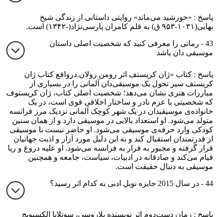
پاسخ : «خورشید می‌ماند» روایتی داستانی از زندگی شیخ
بهایی(۱۰۳۱-۹۵۳ ق) به قلم کامران پارسی‌نژاد(-۱۳۴۲) است.
43 - رمانی را معرفی کنید که شخصیت اصلی داستان
موسیقی دان یاشد
پاسخ : کتاب «ژان کریستف اثر رومن رولان.درواقع کتاب ژان
کریستف سیر تحول یک موسیقی‌دان آلمانی را در بسیاری از
مبارزات هنری نشان می‌دهد؛ شخصیت اصلی کتاب،‌ ژان کریستوف
که شخصیتی با عزم نادر و ساختار اخلاقی قوی است، در یک
خانواده‌ی موسیقیدان در یک شهر کوچک آلمانی نزدیک مرز فرانسه
متولد می‌شود. او استعداد بالایی در موسیقی دارد و از همان سنین
کودکی وارد حرفه‌ی موسیقی می‌شود. او حاضر نیست با موسیقی
از قدرتمندان استقبال کند و به این دلیل مورد آزار و اذیت جهانیان
قرار گرفته و مجبور به فرار به فرانسه می‌شود. او علیه دروغ و ریا
قیام می‌کند و صادقانه در ادبیات، سیاست، جامعه و همچنین
موسیقی به دنبال حقیقت است.
44 - در سال 2015 جایزه نوبل ادبی به کدام اثر رسید؟
پاسخ : زمان دست‌دوم اثر نویسنده‌ بلاروسی، سوتلانا الکسیویچ