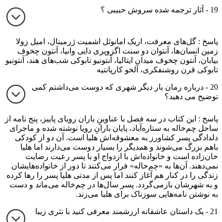
19 - آثار ترجمه شده سروش حبیبی ؟
پاسخ : گل‌های معرفت، اریک امانوئل اشمیت ژرمینال، امیل زولا
زمین انسان‌ها، آنتوان دو سنت اگزوپری دایی وانیا، آنتون چخوف
بیابان، آنتون چخوف میدان ایتالیا، آنتونیو تابوکی شب‌های هند، آنتونیو
تابوکی قرن روشنفکری، آلخو کارپانتیه
20 - درباره رمان بار دیگر شهری که دوست می‌داشتم کمی
توضیح می دهید؟
پاسخ : این کتاب در سه فصل با عناوینِ باران رویای پاییز، پنج نامه از
ساحل چم‌خاله به ستاره‌آباد، پایان بارانِ رویا نوشته شده و ماجرای
دلدادگی پسر کشاورز به معشوقه‌اش هلیا است. آن دو از کودکی
باهم بزرگ می‌شوند و همدیگر را بسیار دوست می‌دارند اما هلیا
خان‌زاده است و خانواده‌اش با ازدواج او با پسر رعیت رضایت
نمی‌دهند. آن‌ها به «چم‌خاله» فرار می‌کنند تا دور از خانواده‌هایشان
زندگی را در کنار هم آغاز کنند اما پس از مدتی هلیا پسر را رها کرده
و به شهرشان بازمی‌گردد. پسر سال‌ها در چم‌خاله می‌ماند و دست
به نوشتن نامه‌هایی سوزناک برای هلیا می‌زند.
21 - یک داستان عاشقانه ارزشمند معرفی کنید با نثری زیبا