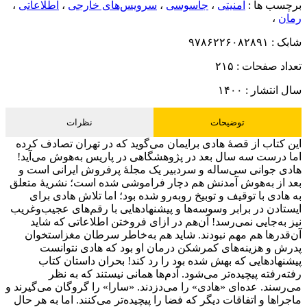
برچسب ها :
امنیتی
،
جاسوسی
،
سرویس‌های خارجی
،
اطلاعاتی
،
رمان
،
شابک :
۹۷۸۶۲۲۶۰۸۲۸۹۱
تعداد صفحات :
۲۱۵
سال انتشار :
۱۴۰۰
توضیحات
نظرات
این کتاب از قصۀ هادی برایمان می‌گوید که در تهران تصادف کرده
اما درست سه سال بعد در پژوهشگاهی در پاریس به‌هوش می‌آید!
هادی جوانی سی‌ساله و سردبیر یک مجلۀ پرفروش ایرانی است و
بعد از به‌هوش آمدنش هم دچار فراموشی شده است؛ نشریۀ متعلق
به هادی با توقیف و توبیخ روبه‌رو شده بود؛ اما تلاش هادی برای
ایستادن در برابر وسوسه‌ها و پیشنهاد‌هایی با رقم‌های عجیب‌وغریب
نیز به‌جایی نمی‌رسد! آن‌هم در ازای فروختن اطلاعاتی که شاید
آن‌قدرها هم مهم نبودند. شاید هم به‌خاطر سرطان مغزاستخوان
پدرش و هزینه‌های کمرشکن درمان او بود که هادی نتوانست
پیشنهاد‌هایی که بهش شده بود را رد کند! بحران داستان کتاب
رفته‌رفته پیچیده‌تر می‌شود. آدم‌ها همانی نیستند که به نظر
می‌رسند. عده‌ای «هادی» را می‌دزدند. «سارا» را گروگان می‌گیرند و
ماجراها و اتفاقات دیگر که فضا را پیچیده‌تر می‌کنند. اما به هر حال