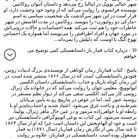
شهر خیالی بوویل در ایتالیا رخ می‌دهد و داستان آنتوان روکانتین
نویسنده فرانسوی را روایت می‌کند که از وجود خود وحشت دارد، او
قرار است در این شهر سرگذشت یک شخصیت سیاسی به اسم
«مارکی دو رولبورن» را بنویسد. روکانتین در مدت اقامتش در شهر
خاطرات خود را هم ثبت می‌کند. همه احساسات و حالات درونی‌اش
در مورد جهان و افراد اطرافش را می‌نویسد اما همواره یک احساس
تهوع گنگ با اوست که دلیلش را نمی‌داند...
39 - درباره کتاب قمار باز داستایفسکی کمی توضیح می
خواهم
پاسخ : کتاب قمارباز رمان کوتاهی از نویسنده‌ی بزرگ ادبیات روس،
فئودور داستایفسکی، است که در سال ۱۸۶۶ منتشر شده است. در
این رمان کوتاه تاریک و جذاب، داستایفسکی داستان الکسی
ایوانوویچ، معلمی جوان را روایت می‌کند که در خانواده یک ژنرال
روسی کار می‌کند. الکسی سعی می‌کند از دیوار نظم مستقر در
روسیه عبور کند، اما در عوض در مارپیچ رو به پایین بی‌پایان
شرط‌بندی و باخت غرق می‌شود. اعتیاد شدید و اجتناب‌ناپذیر او با
رابطه او با خواهرزاده مرموز و در عین حال ماهر ژنرال، پولینا،
برجسته می‌شود. این کتاب به نوعی اتوبیوگرافی داستایفسکی نیز
است و خود او الهام‌بخش این داستان است چرا که او از سال ۱۸۶۳
تا چند سال پس از نگارش رمان قمارباز (سال ۱۸۷۱) به قمار
مشغول بوده است. داستایفسکی در قمارباز، علاوه بر روایت