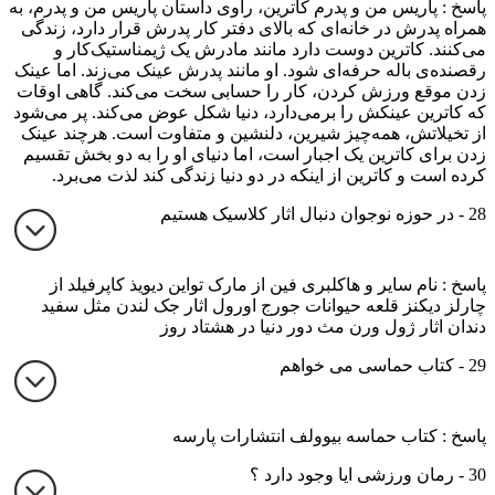
پاسخ : پاریس من و پدرم کاترین، راوی داستان پاریس من و پدرم، به
همراه پدرش در خانه‌ای که بالای دفتر کار پدرش قرار دارد، زندگی
می‌کنند. کاترین دوست دارد مانند مادرش یک ژیمناستیک‌کار و
رقصنده‌ی باله‌ حرفه‌ای شود. او مانند پدرش عینک می‌زند. اما عینک
زدن موقع ورزش کردن، کار را حسابی سخت می‌کند. گاهی اوقات
که کاترین عینکش را برمی‌دارد، دنیا شکل عوض می‌کند. پر می‌شود
از تخیلاتش، همه‌چیز شیرین، دلنشین و متفاوت است. هرچند عینک
زدن برای کاترین یک اجبار است، اما دنیای او را به دو بخش تقسیم
کرده است و کاترین از اینکه در دو دنیا زندگی کند لذت می‌برد.
28 - در حوزه نوجوان دنبال اثار کلاسیک هستیم
پاسخ : نام سایر و هاکلبری فین از مارک تواین دیویذ کاپرفیلد از
چارلز دیکنز قلعه حیوانات جورج اورول اثار جک لندن مثل سفید
دندان اثار ژول ورن مث دور دنیا در هشتاد روز
29 - کتاب حماسی می خواهم
پاسخ : کتاب حماسه بیوولف انتشارات پارسه
30 - رمان ورزشی ایا وجود دارد ؟