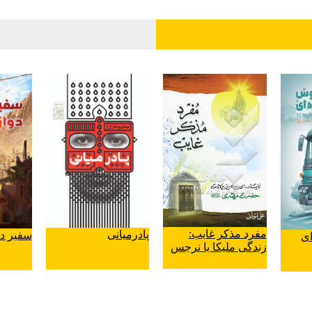
مفرد مذکر غایب:
پادرمیانی
سفیر د
ای
زندگی ملیکا یا نرجس
خاتون مادر گرامی
امام عصر(عج)