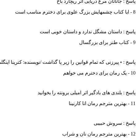
پاسخ : جاناتان مرغ دریایی اثر ریچارد باخ
8 - ایا کتاب چشمهایش بزرگ علوی برای دخترم مناسب است
پاسخ : داستان مشگل ندارد و داستان خوبی است
9 - کتاب طنز برای بزرگسال
پاسخ : • پیرزنی که تمام قوانین را زیر پا گذاشت /نویسنده: کترینا ای
10 - یک رمان برای دخترم می خواهم
پاسخ : بلندی های بادگیر اثر امیلی برونته را بخوانید
11 - بهترین مترجم رمان انا کارنینا
پاسخ : سروش حبیبی
12 - بهترین مترجم رمان نان و شراب